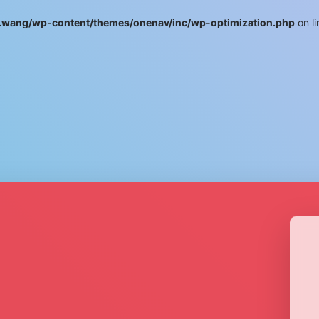
wang/wp-content/themes/onenav/inc/wp-optimization.php
on l