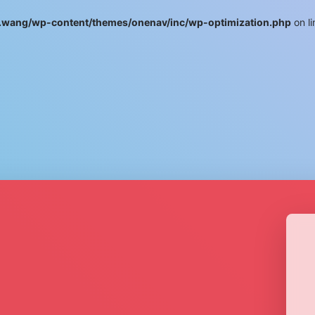
wang/wp-content/themes/onenav/inc/wp-optimization.php
on l