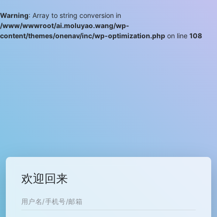
Warning
: Array to string conversion in
/www/wwwroot/ai.moluyao.wang/wp-
content/themes/onenav/inc/wp-optimization.php
on line
108
欢迎回来