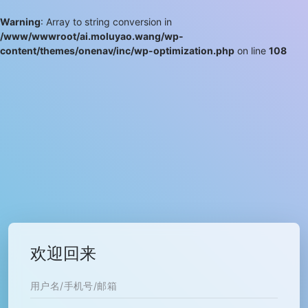
Warning
: Array to string conversion in
/www/wwwroot/ai.moluyao.wang/wp-
content/themes/onenav/inc/wp-optimization.php
on line
108
欢迎回来