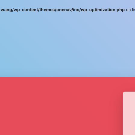
wang/wp-content/themes/onenav/inc/wp-optimization.php
on l