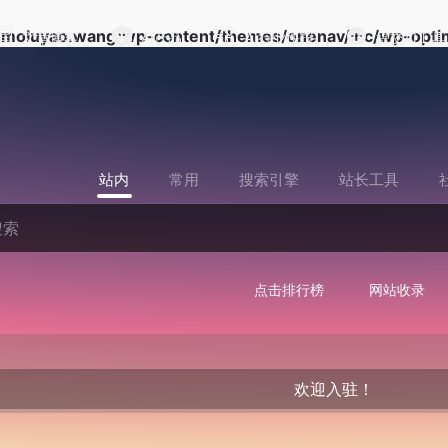
moluyao.wang/wp-content/themes/onenav/inc/wp-optim
文章博客
AI产品
AI行业快报
提交AI工具
站内
常用
搜索引擎
站长工具
点击排行榜
网站收录
欢迎入驻！