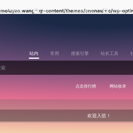
moluyao.wang/wp-content/themes/onenav/inc/wp-optim
文章博客
AI产品
AI行业快报
提交AI工具
站内
常用
搜索引擎
站长工具
点击排行榜
网站收录
欢迎入驻！