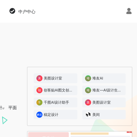
ization.php
on line
108
中户中心
美图设计室
堆友AI
创客贴AI图文创作平台
堆友—AI设计生产力工具：零门槛AI绘画+多种电商设计神器
千图AI设计助手
美图设计室
计
平面
稿定设计
美间