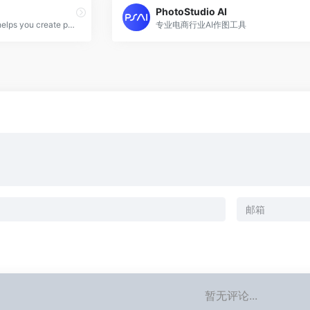
PhotoStudio AI
A graphic design app that helps you create professional quality social media posts, invitations, digital postcards, graphics, and more. Start with your idea and create something unique for you.
专业电商行业AI作图工具
暂无评论...