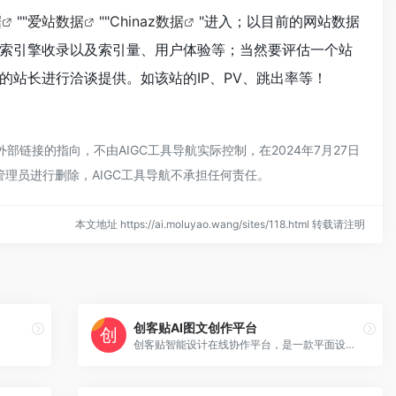
据
""
爱站数据
""
Chinaz数据
"进入；以目前的网站数据
索引擎收录以及索引量、用户体验等；当然要评估一个站
站长进行洽谈提供。如该站的IP、PV、跳出率等！
链接的指向，不由AIGC工具导航实际控制，在2024年7月27日
理员进行删除，AIGC工具导航不承担任何责任。
本文地址 https://ai.moluyao.wang/sites/118.html 转载请注明
创客贴AI图文创作平台
创客贴智能设计在线协作平台，是一款平面设计工具和在线平面设计软件,提供海量海报模板,新媒体配图,电商模板,主图模板,邀请函,公告通知,喜报,logo等免费设计素材和模板,创客贴AI工具箱提供在线智能生成海报,一键抠图,一键消除,一键去水印,图片高清修复,无损放大，智能拼图等众多智能AI工具。