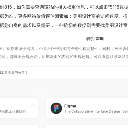
到815，如你需要查询该站的相关权重信息，可以点击"
5118数
据为准，更多网站价值评估因素如：美图设计室的访问速度、搜
据您自身的需求以及需要，一些确切的数据则需要找美图设计室的
特别声明
图设计室都来源于网络，不保证外部链接的准确性和完整性，同时，对于该外部
的内容，都属于合规合法，后期网页的内容如出现违规，可以直接联系网站管
AI工具收集与分享！
Figma
美图设计室是美图秀秀旗下的智能设计在线协作平台，是一款平面设计工具和在线平面设计软件,提供海量海报模板,跨境电商模板,跨境电商banner,跨境电商主图,邀请函,公告通知,喜报,logo等免费设计素材和模板,可在线智能生成海报,一键换色,一键换装,一键去水印,图片高清修复,无损放大,抠图,拼图。
The Collaborative Interface Design Tool