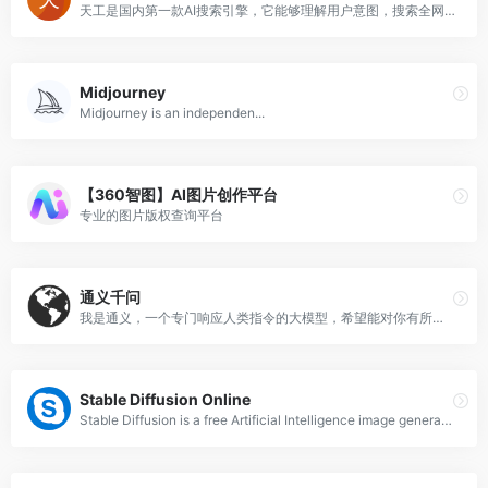
天工是国内第一款AI搜索引擎，它能够理解用户意图，搜索全网海量信息，并通过人工智能技术，归纳、概括、整合这些信息，输出高质量、无广告的搜索结果，还能够把搜索结果自动整理为脑图和大纲，支持专业的学术科研类搜索。此外，天工还具备聊天、写作、问答、画画的能力。天工通过自然语言与用户进行问答交互，可满足知识问答、文章创作、逻辑推演、数理推算、代码编程、AI画画、虚拟人聊天、情感陪伴等多元化需求。天工还具有大量的智能体，在学习、职场、生活等多类场景中都能辅助你。
Midjourney
Midjourney is an independen...
【360智图】AI图片创作平台
专业的图片版权查询平台
通义千问
我是通义，一个专门响应人类指令的大模型，希望能对你有所帮助
Stable Diffusion Online
Stable Diffusion is a free Artificial Intelligence image generator that easily creates high-quality AI art, images, anime, and realistic photos from simple text prompts. No sign-up!