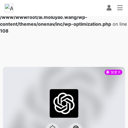
Warning
: Array to string conversion in
/www/wwwroot/ai.moluyao.wang/wp-
content/themes/onenav/inc/wp-optimization.php
on line
108
加拿大