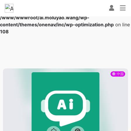
Warning
: Array to string conversion in
/www/wwwroot/ai.moluyao.wang/wp-
content/themes/onenav/inc/wp-optimization.php
on line
108
中国