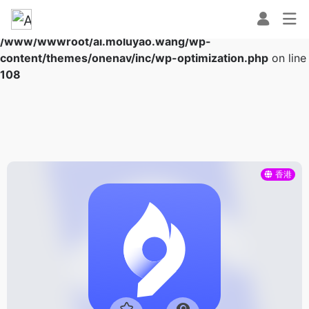
Warning
: Array to string conversion in
/www/wwwroot/ai.moluyao.wang/wp-
content/themes/onenav/inc/wp-optimization.php
on line
108
香港