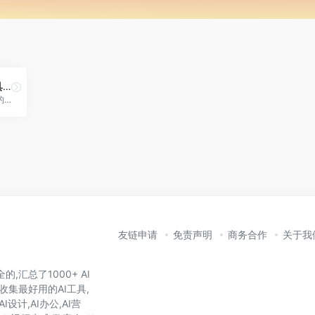
堆友—AI设计生产力工具：零门槛AI绘画+多种电商设计神器
堆友是Alibaba Design打造的设计师全成长周期服务平台
友链申请
免责声明
商务合作
关于我
,汇总了1000+ AI
收集最好用的AI工具,
I设计,AI办公,AI营