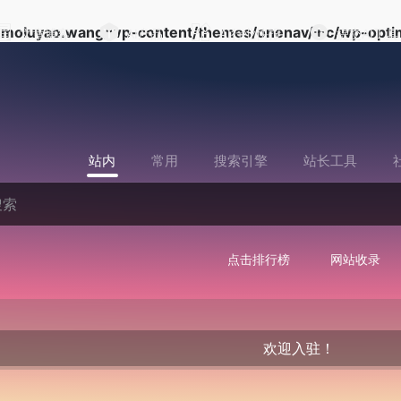
moluyao.wang/wp-content/themes/onenav/inc/wp-optim
文章博客
AI产品
AI行业快报
提交AI工具
站内
常用
搜索引擎
站长工具
点击排行榜
网站收录
欢迎入驻！