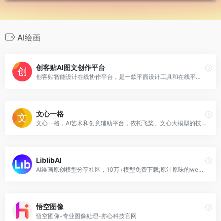
AI绘画
创客贴AI图文创作平台
创客贴智能设计在线协作平台，是一款平面设计工具和在线平面设计软件,提供海量海报模板,新媒体配图,电商模板,主图模板,邀请函,公告通知,喜报,logo等免费设计素材和模板,创客贴AI工具箱提供在线智能生成海报,一键抠图,一键消除,一键去水印,图片高清修复,无损放大，智能拼图等众多智能AI工具。
文心一格
文心一格，AI艺术和创意辅助平台，依托飞桨、文心大模型的技术创新推出的“AI作画”产品，可轻松驾驭多种风格，人人皆可“一语成画”
LiblibAI
AI绘画原创模型分享社区，10万+模型免费下载;原汁原味的webUI、comfyUI，在线AI绘图工具免费使用;还可在线进行模型训练。欢迎每一位创作者加入，共同探索AI绘画
悟空图像
悟空图像-专业图像处理-亦心科技官网