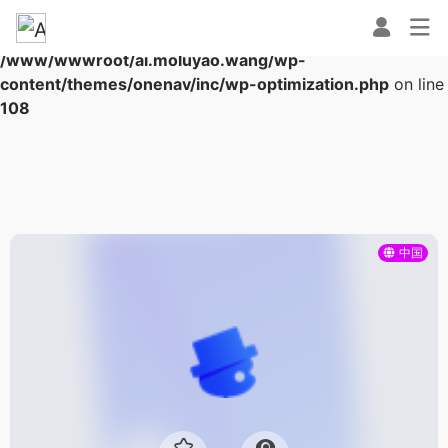
Warning
: Array to string conversion in
/www/wwwroot/ai.moluyao.wang/wp-
content/themes/onenav/inc/wp-optimization.php
on line
108
中国