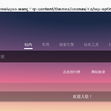
moluyao.wang/wp-content/themes/onenav/inc/wp-optim
文章博客
AI产品
AI行业快报
提交AI工具
站内
常用
搜索引擎
站长工具
点击排行榜
网站收录
欢迎入驻！