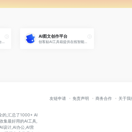
AI图文创作平台
创客贴智能设计在线协作平台，是一款平面设计工具和在线平面设计软件,提供海量海报模板,新媒体配图,电商模板,主图模板,邀请函,公告通知,喜报,logo等免费设计素材和模板,创客贴AI工具箱提供在线智能生成海报,一键抠图,一键消除,一键去水印,图片高清修复,无损放大，智能拼图等众多智能AI工具。
创客贴AI工具箱提供在线智能生成海报
友链申请
免责声明
商务合作
关于我
,汇总了1000+ AI
收集最好用的AI工具,
I设计,AI办公,AI营