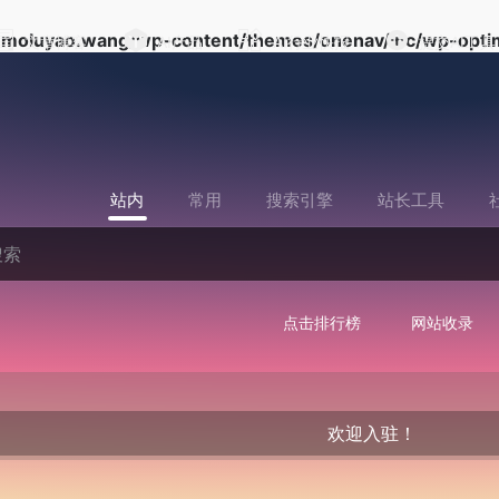
moluyao.wang/wp-content/themes/onenav/inc/wp-optim
文章博客
AI产品
AI行业快报
提交AI工具
站内
常用
搜索引擎
站长工具
点击排行榜
网站收录
欢迎入驻！