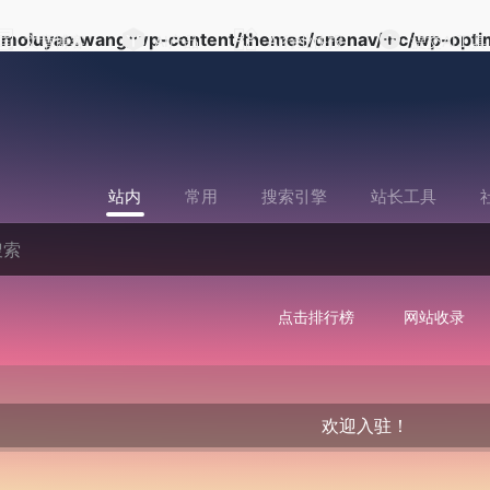
moluyao.wang/wp-content/themes/onenav/inc/wp-optim
文章博客
AI产品
AI行业快报
提交AI工具
站内
常用
搜索引擎
站长工具
点击排行榜
网站收录
欢迎入驻！