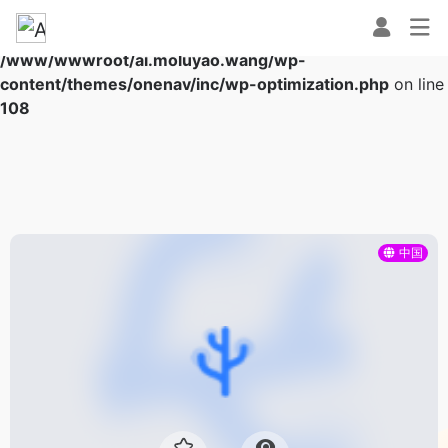
Warning
: Array to string conversion in
/www/wwwroot/ai.moluyao.wang/wp-
content/themes/onenav/inc/wp-optimization.php
on line
108
中国