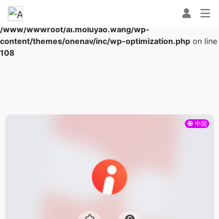
Warning
: Array to string conversion in
/www/wwwroot/ai.moluyao.wang/wp-
content/themes/onenav/inc/wp-optimization.php
on line
108
中国