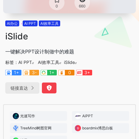
0
660
AI办公
AI PPT
AI效率工具
iSlide
一键解决PPT设计制做中的难题
标签：
AI PPT
AI效率工具
iSlide
1+
3-
1+
0
3+
链接直达
光速写作
AiPPT
TreeMind树图官网
boardmix博思白板