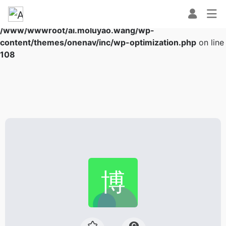
Warning
: Array to string conversion in
/www/wwwroot/ai.moluyao.wang/wp-
content/themes/onenav/inc/wp-optimization.php
on line
108